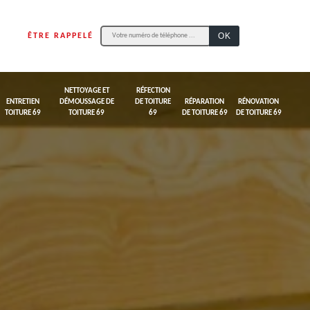
ÊTRE RAPPELÉ
NETTOYAGE ET
RÉFECTION
ENTRETIEN
DÉMOUSSAGE DE
DE TOITURE
RÉPARATION
RÉNOVATION
TOITURE 69
TOITURE 69
69
DE TOITURE 69
DE TOITURE 69