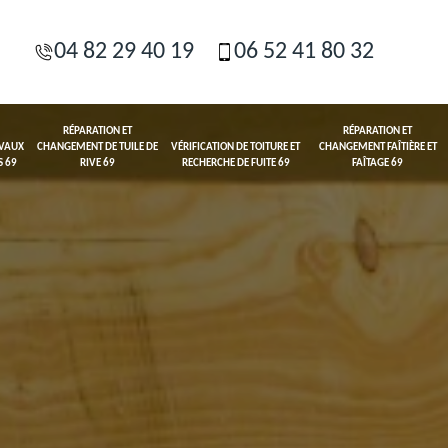
04 82 29 40 19
06 52 41 80 32
RÉPARATION ET
RÉPARATION ET
AVAUX
CHANGEMENT DE TUILE DE
VÉRIFICATION DE TOITURE ET
CHANGEMENT FAÎTIÈRE ET
S 69
RIVE 69
RECHERCHE DE FUITE 69
FAÎTAGE 69