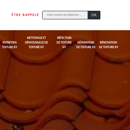
ÊTRE RAPPELÉ
NETTOYAGE ET
RÉFECTION
ENTRETIEN
DÉMOUSSAGE DE
DE TOITURE
RÉPARATION
RÉNOVATION
TOITURE 69
TOITURE 69
69
DE TOITURE 69
DE TOITURE 69