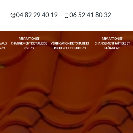
04 82 29 40 19
06 52 41 80 32
RÉPARATION ET
RÉPARATION ET
AVAUX
CHANGEMENT DE TUILE DE
VÉRIFICATION DE TOITURE ET
CHANGEMENT FAÎTIÈRE ET
S 69
RIVE 69
RECHERCHE DE FUITE 69
FAÎTAGE 69