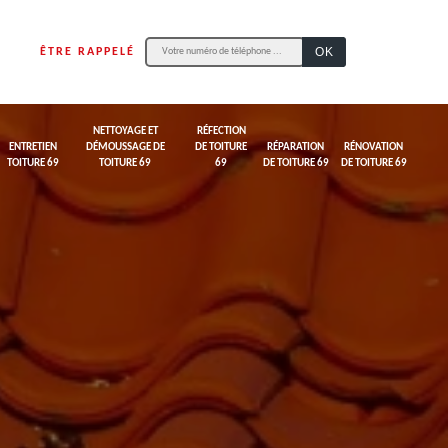
ÊTRE RAPPELÉ
NETTOYAGE ET
RÉFECTION
ENTRETIEN
DÉMOUSSAGE DE
DE TOITURE
RÉPARATION
RÉNOVATION
TOITURE 69
TOITURE 69
69
DE TOITURE 69
DE TOITURE 69