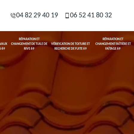
04 82 29 40 19
06 52 41 80 32
RÉPARATION ET
RÉPARATION ET
AVAUX
CHANGEMENT DE TUILE DE
VÉRIFICATION DE TOITURE ET
CHANGEMENT FAÎTIÈRE ET
S 69
RIVE 69
RECHERCHE DE FUITE 69
FAÎTAGE 69