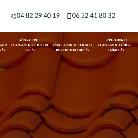
04 82 29 40 19
06 52 41 80 32
RÉPARATION ET
RÉPARATION ET
AVAUX
CHANGEMENT DE TUILE DE
VÉRIFICATION DE TOITURE ET
CHANGEMENT FAÎTIÈRE ET
S 69
RIVE 69
RECHERCHE DE FUITE 69
FAÎTAGE 69