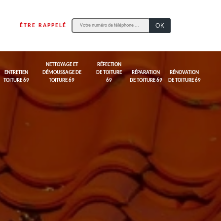
ÊTRE RAPPELÉ
NETTOYAGE ET
RÉFECTION
ENTRETIEN
DÉMOUSSAGE DE
DE TOITURE
RÉPARATION
RÉNOVATION
TOITURE 69
TOITURE 69
69
DE TOITURE 69
DE TOITURE 69