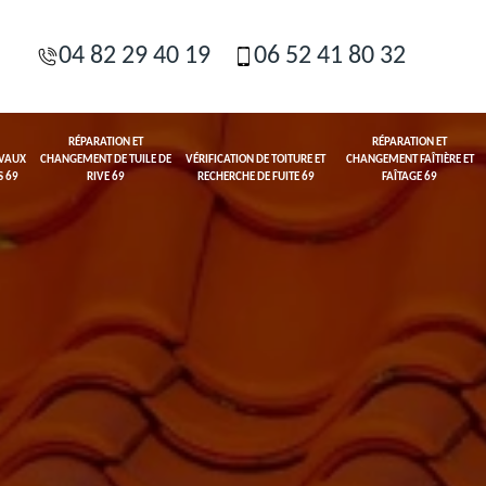
04 82 29 40 19
06 52 41 80 32
RÉPARATION ET
RÉPARATION ET
AVAUX
CHANGEMENT DE TUILE DE
VÉRIFICATION DE TOITURE ET
CHANGEMENT FAÎTIÈRE ET
S 69
RIVE 69
RECHERCHE DE FUITE 69
FAÎTAGE 69