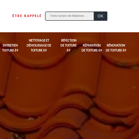
ÊTRE RAPPELÉ
NETTOYAGE ET
RÉFECTION
ENTRETIEN
DÉMOUSSAGE DE
DE TOITURE
RÉPARATION
RÉNOVATION
TOITURE 69
TOITURE 69
69
DE TOITURE 69
DE TOITURE 69