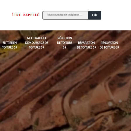
ÊTRE RAPPELÉ
NETTOYAGE ET
RÉFECTION
ENTRETIEN
DÉMOUSSAGE DE
DE TOITURE
RÉPARATION
RÉNOVATION
TOITURE 69
TOITURE 69
69
DE TOITURE 69
DE TOITURE 69