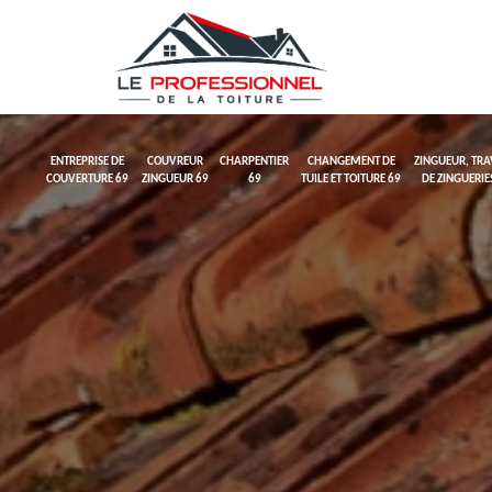
ENTREPRISE DE
COUVREUR
CHARPENTIER
CHANGEMENT DE
ZINGUEUR, TR
COUVERTURE 69
ZINGUEUR 69
69
TUILE ET TOITURE 69
DE ZINGUERIE