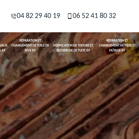
04 82 29 40 19
06 52 41 80 32
RÉPARATION ET
RÉPARATION ET
AVAUX
CHANGEMENT DE TUILE DE
VÉRIFICATION DE TOITURE ET
CHANGEMENT FAÎTIÈRE ET
S 69
RIVE 69
RECHERCHE DE FUITE 69
FAÎTAGE 69