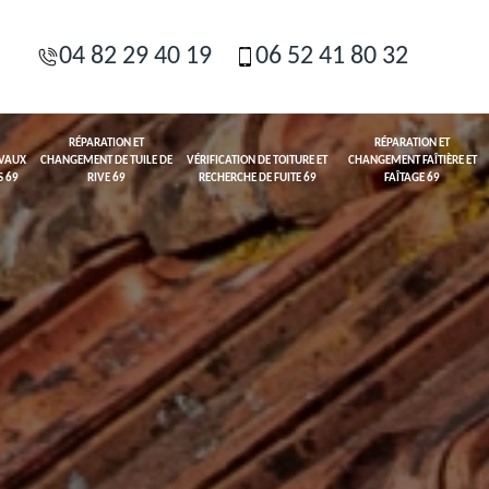
04 82 29 40 19
06 52 41 80 32
RÉPARATION ET
RÉPARATION ET
AVAUX
CHANGEMENT DE TUILE DE
VÉRIFICATION DE TOITURE ET
CHANGEMENT FAÎTIÈRE ET
S 69
RIVE 69
RECHERCHE DE FUITE 69
FAÎTAGE 69