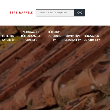
ÊTRE RAPPELÉ
NETTOYAGE ET
RÉFECTION
ENTRETIEN
DÉMOUSSAGE DE
DE TOITURE
RÉPARATION
RÉNOVATION
TOITURE 69
TOITURE 69
69
DE TOITURE 69
DE TOITURE 69