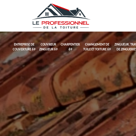
ENTREPRISE DE
COUVREUR
CHARPENTIER
CHANGEMENT DE
ZINGUEUR, TR
COUVERTURE 69
ZINGUEUR 69
69
TUILE ET TOITURE 69
DE ZINGUERIE