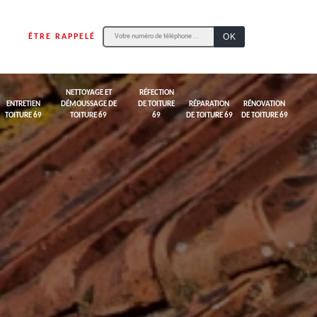
ÊTRE RAPPELÉ
NETTOYAGE ET
RÉFECTION
ENTRETIEN
DÉMOUSSAGE DE
DE TOITURE
RÉPARATION
RÉNOVATION
TOITURE 69
TOITURE 69
69
DE TOITURE 69
DE TOITURE 69