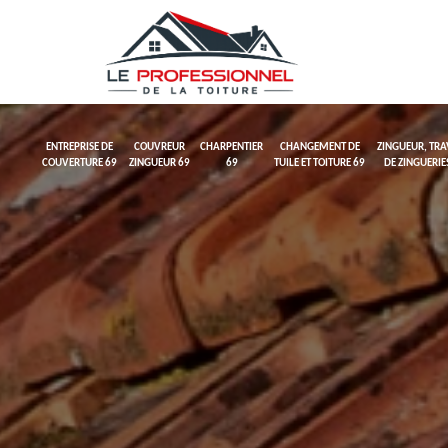
ENTREPRISE DE
COUVREUR
CHARPENTIER
CHANGEMENT DE
ZINGUEUR, TR
COUVERTURE 69
ZINGUEUR 69
69
TUILE ET TOITURE 69
DE ZINGUERIE