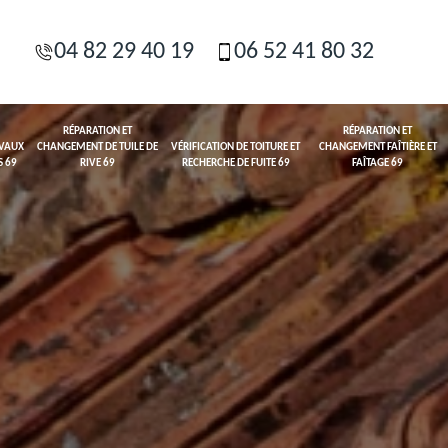
04 82 29 40 19
06 52 41 80 32
RÉPARATION ET
RÉPARATION ET
AVAUX
CHANGEMENT DE TUILE DE
VÉRIFICATION DE TOITURE ET
CHANGEMENT FAÎTIÈRE ET
S 69
RIVE 69
RECHERCHE DE FUITE 69
FAÎTAGE 69