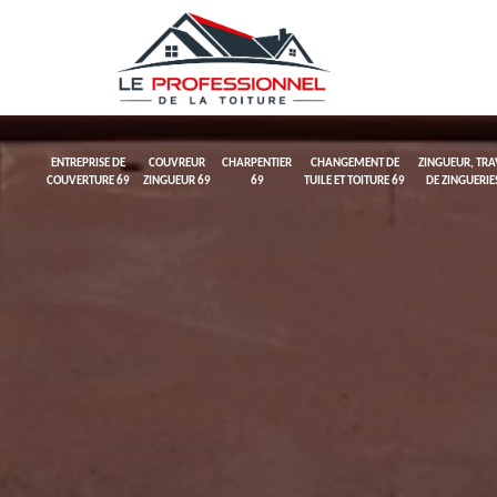
ENTREPRISE DE
COUVREUR
CHARPENTIER
CHANGEMENT DE
ZINGUEUR, TR
COUVERTURE 69
ZINGUEUR 69
69
TUILE ET TOITURE 69
DE ZINGUERIE