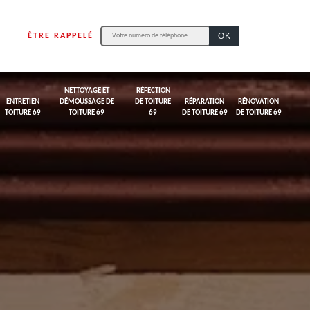
ÊTRE RAPPELÉ
NETTOYAGE ET
RÉFECTION
ENTRETIEN
DÉMOUSSAGE DE
DE TOITURE
RÉPARATION
RÉNOVATION
TOITURE 69
TOITURE 69
69
DE TOITURE 69
DE TOITURE 69