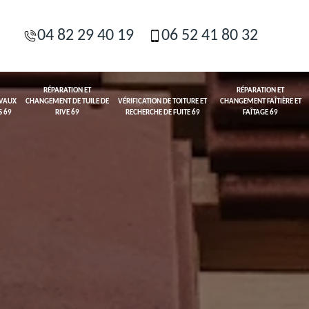
04 82 29 40 19
06 52 41 80 32
RÉPARATION ET
RÉPARATION ET
AVAUX
CHANGEMENT DE TUILE DE
VÉRIFICATION DE TOITURE ET
CHANGEMENT FAÎTIÈRE ET
S 69
RIVE 69
RECHERCHE DE FUITE 69
FAÎTAGE 69