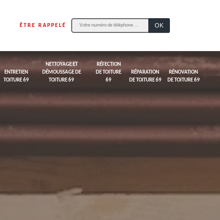
ÊTRE RAPPELÉ
NETTOYAGE ET
RÉFECTION
ENTRETIEN
DÉMOUSSAGE DE
DE TOITURE
RÉPARATION
RÉNOVATION
TOITURE 69
TOITURE 69
69
DE TOITURE 69
DE TOITURE 69