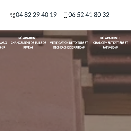
04 82 29 40 19
06 52 41 80 32
RÉPARATION ET
RÉPARATION ET
AVAUX
CHANGEMENT DE TUILE DE
VÉRIFICATION DE TOITURE ET
CHANGEMENT FAÎTIÈRE ET
S 69
RIVE 69
RECHERCHE DE FUITE 69
FAÎTAGE 69