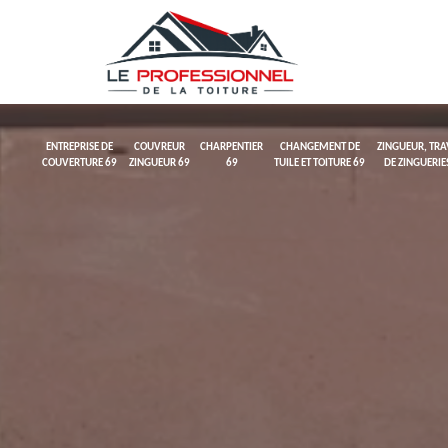
ENTREPRISE DE
COUVREUR
CHARPENTIER
CHANGEMENT DE
ZINGUEUR, TR
COUVERTURE 69
ZINGUEUR 69
69
TUILE ET TOITURE 69
DE ZINGUERIE