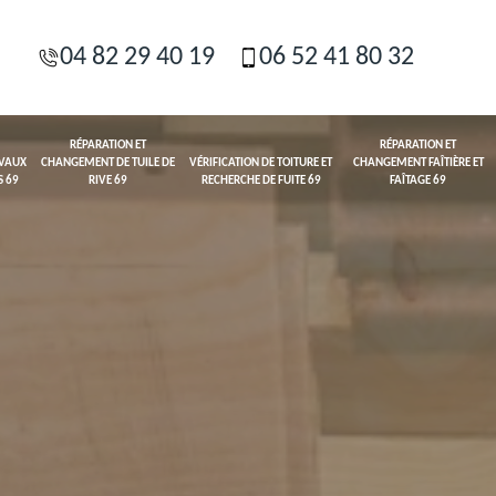
04 82 29 40 19
06 52 41 80 32
RÉPARATION ET
RÉPARATION ET
AVAUX
CHANGEMENT DE TUILE DE
VÉRIFICATION DE TOITURE ET
CHANGEMENT FAÎTIÈRE ET
S 69
RIVE 69
RECHERCHE DE FUITE 69
FAÎTAGE 69