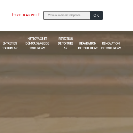
ÊTRE RAPPELÉ
NETTOYAGE ET
RÉFECTION
ENTRETIEN
DÉMOUSSAGE DE
DE TOITURE
RÉPARATION
RÉNOVATION
TOITURE 69
TOITURE 69
69
DE TOITURE 69
DE TOITURE 69