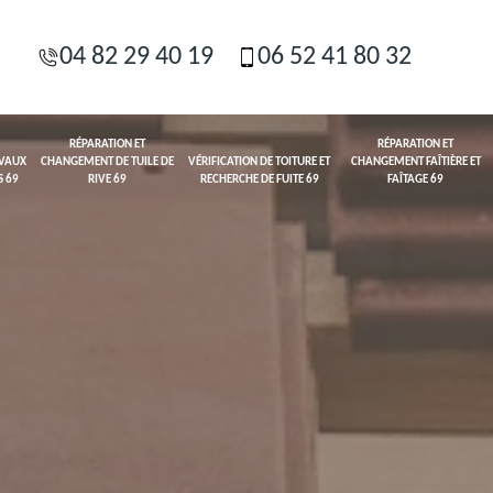
04 82 29 40 19
06 52 41 80 32
RÉPARATION ET
RÉPARATION ET
AVAUX
CHANGEMENT DE TUILE DE
VÉRIFICATION DE TOITURE ET
CHANGEMENT FAÎTIÈRE ET
S 69
RIVE 69
RECHERCHE DE FUITE 69
FAÎTAGE 69