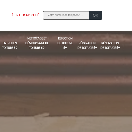
ÊTRE RAPPELÉ
NETTOYAGE ET
RÉFECTION
ENTRETIEN
DÉMOUSSAGE DE
DE TOITURE
RÉPARATION
RÉNOVATION
TOITURE 69
TOITURE 69
69
DE TOITURE 69
DE TOITURE 69