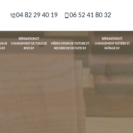
04 82 29 40 19
06 52 41 80 32
RÉPARATION ET
RÉPARATION ET
AVAUX
CHANGEMENT DE TUILE DE
VÉRIFICATION DE TOITURE ET
CHANGEMENT FAÎTIÈRE ET
S 69
RIVE 69
RECHERCHE DE FUITE 69
FAÎTAGE 69