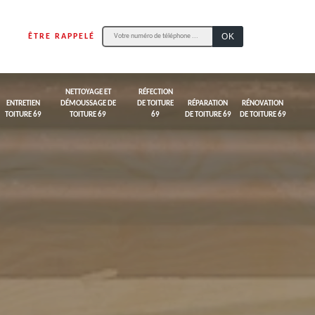
ÊTRE RAPPELÉ
NETTOYAGE ET
RÉFECTION
ENTRETIEN
DÉMOUSSAGE DE
DE TOITURE
RÉPARATION
RÉNOVATION
TOITURE 69
TOITURE 69
69
DE TOITURE 69
DE TOITURE 69