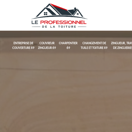
ENTREPRISE DE
COUVREUR
CHARPENTIER
CHANGEMENT DE
ZINGUEUR, TR
COUVERTURE 69
ZINGUEUR 69
69
TUILE ET TOITURE 69
DE ZINGUERIE