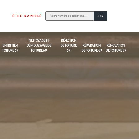
ÊTRE RAPPELÉ
NETTOYAGE ET
RÉFECTION
ENTRETIEN
DÉMOUSSAGE DE
DE TOITURE
RÉPARATION
RÉNOVATION
TOITURE 69
TOITURE 69
69
DE TOITURE 69
DE TOITURE 69