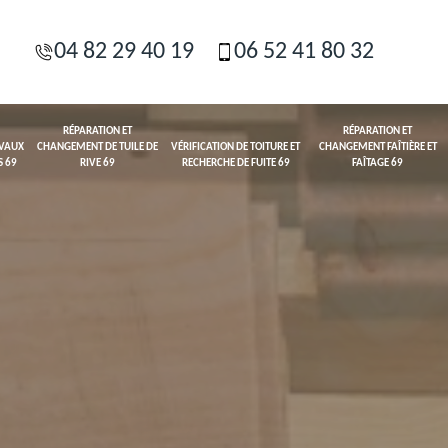
04 82 29 40 19
06 52 41 80 32
RÉPARATION ET
RÉPARATION ET
AVAUX
CHANGEMENT DE TUILE DE
VÉRIFICATION DE TOITURE ET
CHANGEMENT FAÎTIÈRE ET
S 69
RIVE 69
RECHERCHE DE FUITE 69
FAÎTAGE 69