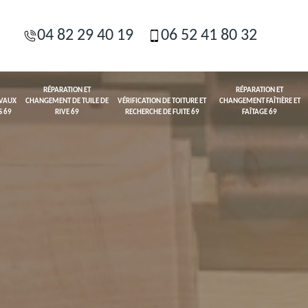
04 82 29 40 19
06 52 41 80 32
RÉPARATION ET
RÉPARATION ET
AVAUX
CHANGEMENT DE TUILE DE
VÉRIFICATION DE TOITURE ET
CHANGEMENT FAÎTIÈRE ET
S 69
RIVE 69
RECHERCHE DE FUITE 69
FAÎTAGE 69