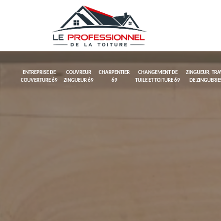
ENTREPRISE DE
COUVREUR
CHARPENTIER
CHANGEMENT DE
ZINGUEUR, TR
COUVERTURE 69
ZINGUEUR 69
69
TUILE ET TOITURE 69
DE ZINGUERIE