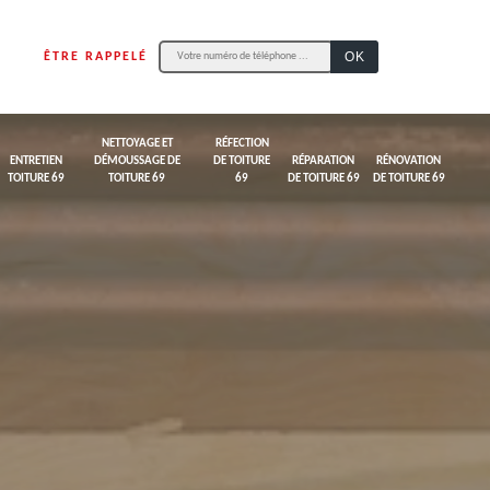
ÊTRE RAPPELÉ
NETTOYAGE ET
RÉFECTION
ENTRETIEN
DÉMOUSSAGE DE
DE TOITURE
RÉPARATION
RÉNOVATION
TOITURE 69
TOITURE 69
69
DE TOITURE 69
DE TOITURE 69