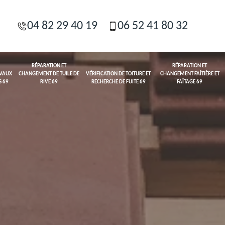
04 82 29 40 19
06 52 41 80 32
RÉPARATION ET
RÉPARATION ET
AVAUX
CHANGEMENT DE TUILE DE
VÉRIFICATION DE TOITURE ET
CHANGEMENT FAÎTIÈRE ET
S 69
RIVE 69
RECHERCHE DE FUITE 69
FAÎTAGE 69