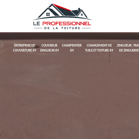
ENTREPRISE DE
COUVREUR
CHARPENTIER
CHANGEMENT DE
ZINGUEUR, TR
COUVERTURE 69
ZINGUEUR 69
69
TUILE ET TOITURE 69
DE ZINGUERIE