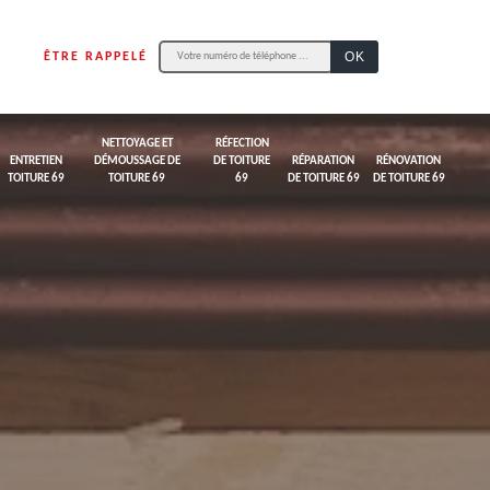
ÊTRE RAPPELÉ
NETTOYAGE ET
RÉFECTION
ENTRETIEN
DÉMOUSSAGE DE
DE TOITURE
RÉPARATION
RÉNOVATION
TOITURE 69
TOITURE 69
69
DE TOITURE 69
DE TOITURE 69