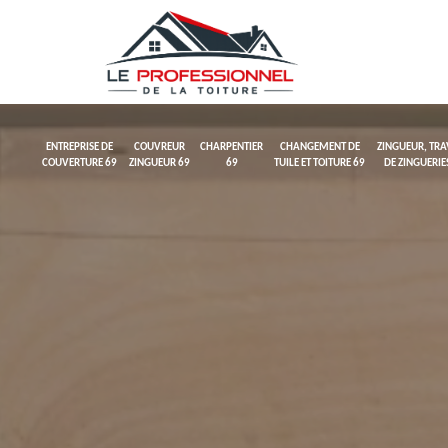
ENTREPRISE DE
COUVREUR
CHARPENTIER
CHANGEMENT DE
ZINGUEUR, TR
COUVERTURE 69
ZINGUEUR 69
69
TUILE ET TOITURE 69
DE ZINGUERIE