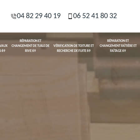
04 82 29 40 19
06 52 41 80 32
RÉPARATION ET
RÉPARATION ET
AVAUX
CHANGEMENT DE TUILE DE
VÉRIFICATION DE TOITURE ET
CHANGEMENT FAÎTIÈRE ET
S 69
RIVE 69
RECHERCHE DE FUITE 69
FAÎTAGE 69