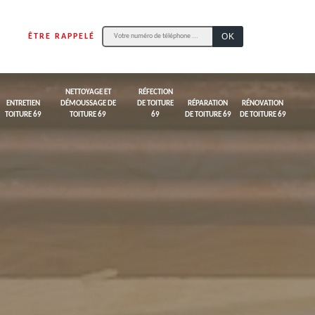
ÊTRE RAPPELÉ
NETTOYAGE ET
RÉFECTION
ENTRETIEN
DÉMOUSSAGE DE
DE TOITURE
RÉPARATION
RÉNOVATION
TOITURE 69
TOITURE 69
69
DE TOITURE 69
DE TOITURE 69