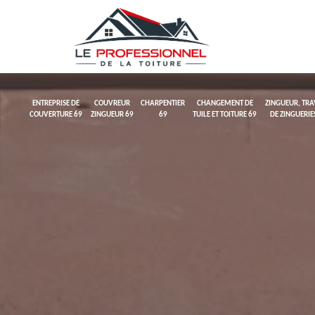
ENTREPRISE DE
COUVREUR
CHARPENTIER
CHANGEMENT DE
ZINGUEUR, TR
COUVERTURE 69
ZINGUEUR 69
69
TUILE ET TOITURE 69
DE ZINGUERIE