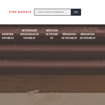
ÊTRE RAPPELÉ
NETTOYAGE ET
RÉFECTION
ENTRETIEN
DÉMOUSSAGE DE
DE TOITURE
RÉPARATION
RÉNOVATION
TOITURE 69
TOITURE 69
69
DE TOITURE 69
DE TOITURE 69