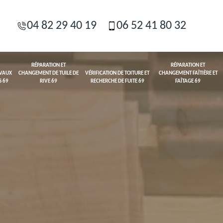
04 82 29 40 19
06 52 41 80 32
RÉPARATION ET
RÉPARATION ET
AVAUX
CHANGEMENT DE TUILE DE
VÉRIFICATION DE TOITURE ET
CHANGEMENT FAÎTIÈRE ET
S 69
RIVE 69
RECHERCHE DE FUITE 69
FAÎTAGE 69