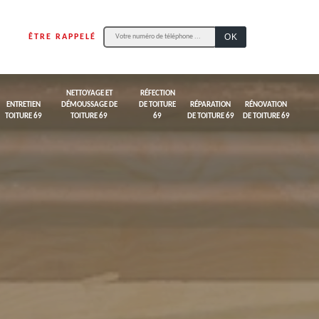
ÊTRE RAPPELÉ
NETTOYAGE ET
RÉFECTION
ENTRETIEN
DÉMOUSSAGE DE
DE TOITURE
RÉPARATION
RÉNOVATION
TOITURE 69
TOITURE 69
69
DE TOITURE 69
DE TOITURE 69