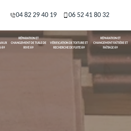
04 82 29 40 19
06 52 41 80 32
RÉPARATION ET
RÉPARATION ET
AVAUX
CHANGEMENT DE TUILE DE
VÉRIFICATION DE TOITURE ET
CHANGEMENT FAÎTIÈRE ET
S 69
RIVE 69
RECHERCHE DE FUITE 69
FAÎTAGE 69