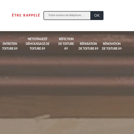
ÊTRE RAPPELÉ
NETTOYAGE ET
RÉFECTION
ENTRETIEN
DÉMOUSSAGE DE
DE TOITURE
RÉPARATION
RÉNOVATION
TOITURE 69
TOITURE 69
69
DE TOITURE 69
DE TOITURE 69