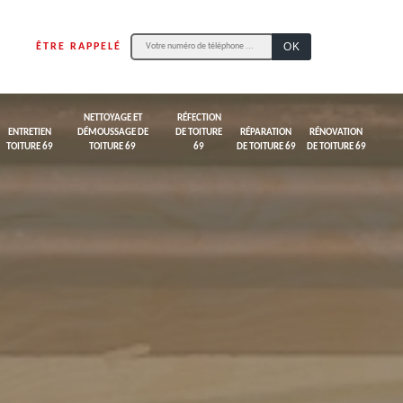
ÊTRE RAPPELÉ
NETTOYAGE ET
RÉFECTION
ENTRETIEN
DÉMOUSSAGE DE
DE TOITURE
RÉPARATION
RÉNOVATION
TOITURE 69
TOITURE 69
69
DE TOITURE 69
DE TOITURE 69