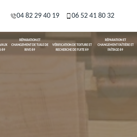
04 82 29 40 19
06 52 41 80 32
RÉPARATION ET
RÉPARATION ET
AVAUX
CHANGEMENT DE TUILE DE
VÉRIFICATION DE TOITURE ET
CHANGEMENT FAÎTIÈRE ET
S 69
RIVE 69
RECHERCHE DE FUITE 69
FAÎTAGE 69