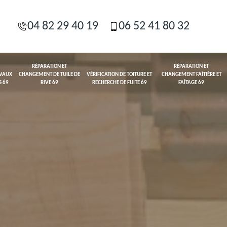
04 82 29 40 19
06 52 41 80 32
RÉPARATION ET
RÉPARATION ET
AVAUX
CHANGEMENT DE TUILE DE
VÉRIFICATION DE TOITURE ET
CHANGEMENT FAÎTIÈRE ET
S 69
RIVE 69
RECHERCHE DE FUITE 69
FAÎTAGE 69