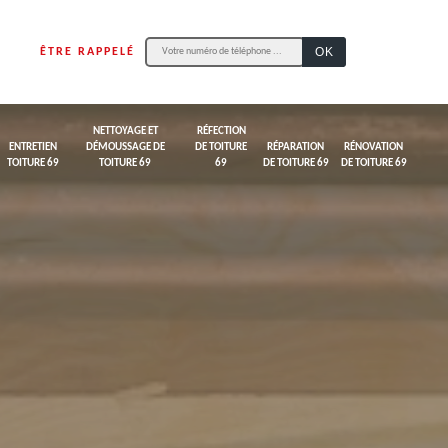
ÊTRE RAPPELÉ
NETTOYAGE ET
RÉFECTION
ENTRETIEN
DÉMOUSSAGE DE
DE TOITURE
RÉPARATION
RÉNOVATION
TOITURE 69
TOITURE 69
69
DE TOITURE 69
DE TOITURE 69