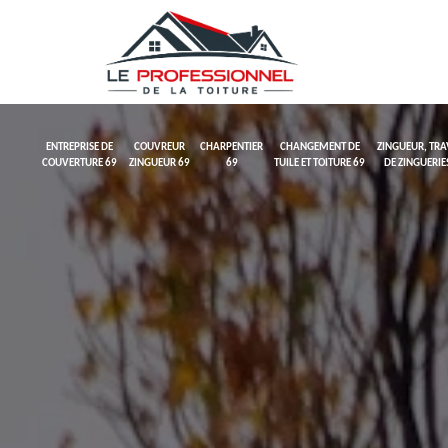
ENTREPRISE DE
COUVREUR
CHARPENTIER
CHANGEMENT DE
ZINGUEUR, TR
COUVERTURE 69
ZINGUEUR 69
69
TUILE ET TOITURE 69
DE ZINGUERIE