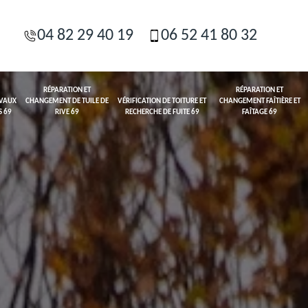
04 82 29 40 19
06 52 41 80 32
RÉPARATION ET
RÉPARATION ET
AVAUX
CHANGEMENT DE TUILE DE
VÉRIFICATION DE TOITURE ET
CHANGEMENT FAÎTIÈRE ET
S 69
RIVE 69
RECHERCHE DE FUITE 69
FAÎTAGE 69