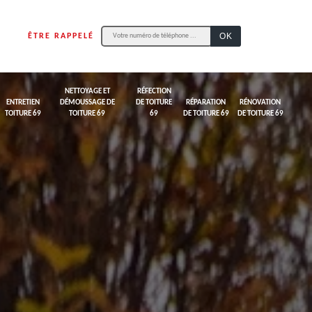
ÊTRE RAPPELÉ
NETTOYAGE ET
RÉFECTION
ENTRETIEN
DÉMOUSSAGE DE
DE TOITURE
RÉPARATION
RÉNOVATION
TOITURE 69
TOITURE 69
69
DE TOITURE 69
DE TOITURE 69