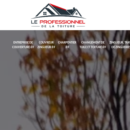
ENTREPRISE DE
COUVREUR
CHARPENTIER
CHANGEMENT DE
ZINGUEUR, TR
COUVERTURE 69
ZINGUEUR 69
69
TUILE ET TOITURE 69
DE ZINGUERIE