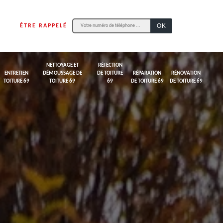
ÊTRE RAPPELÉ
NETTOYAGE ET
RÉFECTION
ENTRETIEN
DÉMOUSSAGE DE
DE TOITURE
RÉPARATION
RÉNOVATION
TOITURE 69
TOITURE 69
69
DE TOITURE 69
DE TOITURE 69