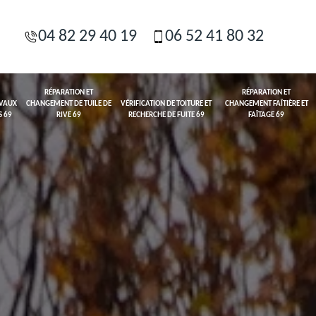
04 82 29 40 19
06 52 41 80 32
RÉPARATION ET
RÉPARATION ET
AVAUX
CHANGEMENT DE TUILE DE
VÉRIFICATION DE TOITURE ET
CHANGEMENT FAÎTIÈRE ET
S 69
RIVE 69
RECHERCHE DE FUITE 69
FAÎTAGE 69