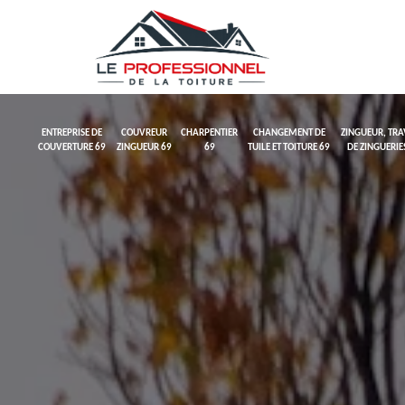
ENTREPRISE DE
COUVREUR
CHARPENTIER
CHANGEMENT DE
ZINGUEUR, TR
COUVERTURE 69
ZINGUEUR 69
69
TUILE ET TOITURE 69
DE ZINGUERIE