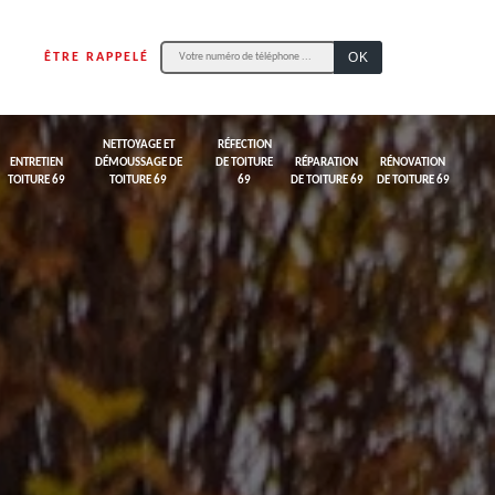
ÊTRE RAPPELÉ
NETTOYAGE ET
RÉFECTION
ENTRETIEN
DÉMOUSSAGE DE
DE TOITURE
RÉPARATION
RÉNOVATION
TOITURE 69
TOITURE 69
69
DE TOITURE 69
DE TOITURE 69