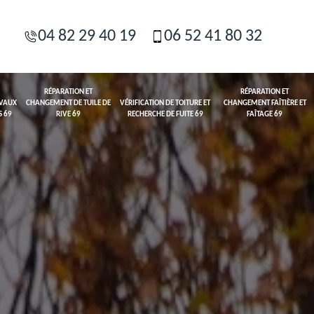
04 82 29 40 19
06 52 41 80 32
RÉPARATION ET
RÉPARATION ET
AVAUX
CHANGEMENT DE TUILE DE
VÉRIFICATION DE TOITURE ET
CHANGEMENT FAÎTIÈRE ET
S 69
RIVE 69
RECHERCHE DE FUITE 69
FAÎTAGE 69