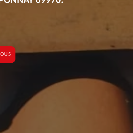
APONNAY 69970:
NOUS