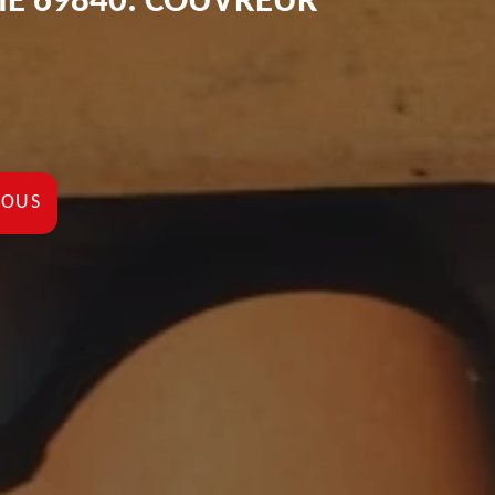
LLIE 69840: COUVREUR
NOUS