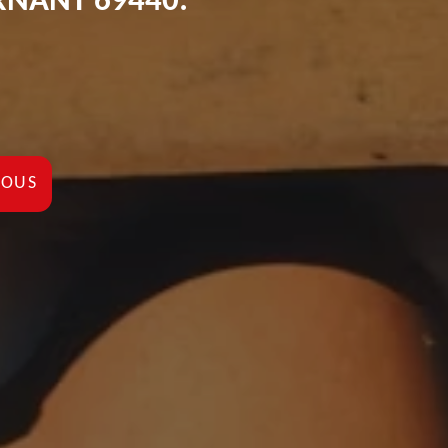
RNANT 69440:
NOUS