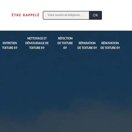
ÊTRE RAPPELÉ
NETTOYAGE ET
RÉFECTION
ENTRETIEN
DÉMOUSSAGE DE
DE TOITURE
RÉPARATION
RÉNOVATION
TOITURE 69
TOITURE 69
69
DE TOITURE 69
DE TOITURE 69