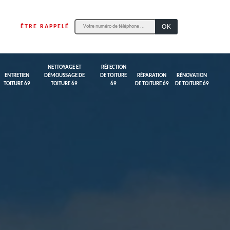
ÊTRE RAPPELÉ
NETTOYAGE ET
RÉFECTION
ENTRETIEN
DÉMOUSSAGE DE
DE TOITURE
RÉPARATION
RÉNOVATION
TOITURE 69
TOITURE 69
69
DE TOITURE 69
DE TOITURE 69