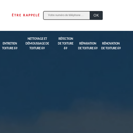
ÊTRE RAPPELÉ
NETTOYAGE ET
RÉFECTION
ENTRETIEN
DÉMOUSSAGE DE
DE TOITURE
RÉPARATION
RÉNOVATION
TOITURE 69
TOITURE 69
69
DE TOITURE 69
DE TOITURE 69