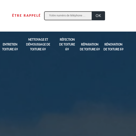
ÊTRE RAPPELÉ
NETTOYAGE ET
RÉFECTION
ENTRETIEN
DÉMOUSSAGE DE
DE TOITURE
RÉPARATION
RÉNOVATION
TOITURE 69
TOITURE 69
69
DE TOITURE 69
DE TOITURE 69