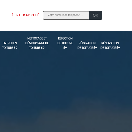
ÊTRE RAPPELÉ
NETTOYAGE ET
RÉFECTION
ENTRETIEN
DÉMOUSSAGE DE
DE TOITURE
RÉPARATION
RÉNOVATION
TOITURE 69
TOITURE 69
69
DE TOITURE 69
DE TOITURE 69