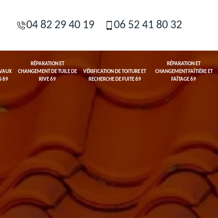
04 82 29 40 19
06 52 41 80 32
RÉPARATION ET
RÉPARATION ET
AVAUX
CHANGEMENT DE TUILE DE
VÉRIFICATION DE TOITURE ET
CHANGEMENT FAÎTIÈRE ET
S 69
RIVE 69
RECHERCHE DE FUITE 69
FAÎTAGE 69