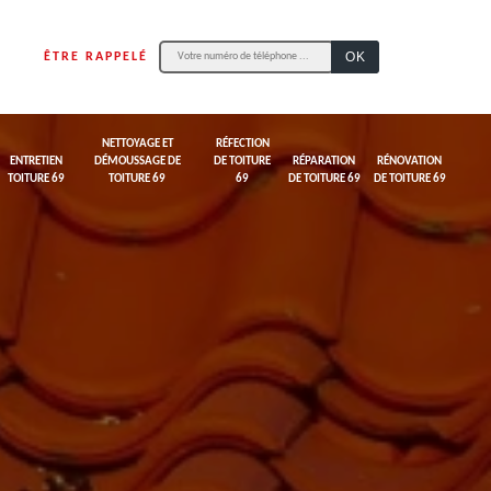
ÊTRE RAPPELÉ
NETTOYAGE ET
RÉFECTION
ENTRETIEN
DÉMOUSSAGE DE
DE TOITURE
RÉPARATION
RÉNOVATION
TOITURE 69
TOITURE 69
69
DE TOITURE 69
DE TOITURE 69