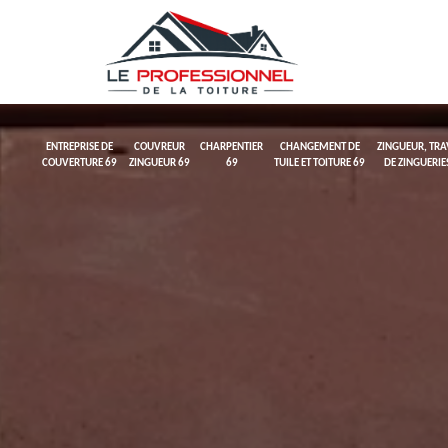
ENTREPRISE DE
COUVREUR
CHARPENTIER
CHANGEMENT DE
ZINGUEUR, TR
COUVERTURE 69
ZINGUEUR 69
69
TUILE ET TOITURE 69
DE ZINGUERIE