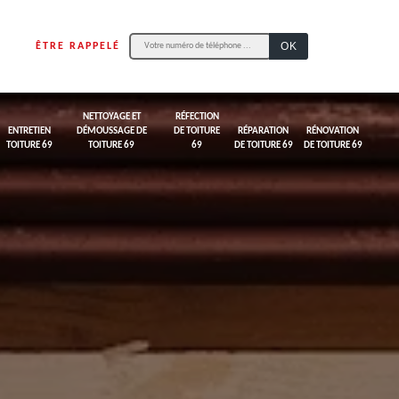
ÊTRE RAPPELÉ
NETTOYAGE ET
RÉFECTION
ENTRETIEN
DÉMOUSSAGE DE
DE TOITURE
RÉPARATION
RÉNOVATION
TOITURE 69
TOITURE 69
69
DE TOITURE 69
DE TOITURE 69