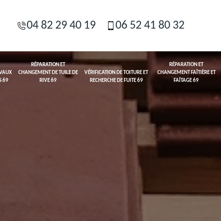
04 82 29 40 19
06 52 41 80 32
RÉPARATION ET
RÉPARATION ET
AVAUX
CHANGEMENT DE TUILE DE
VÉRIFICATION DE TOITURE ET
CHANGEMENT FAÎTIÈRE ET
S 69
RIVE 69
RECHERCHE DE FUITE 69
FAÎTAGE 69