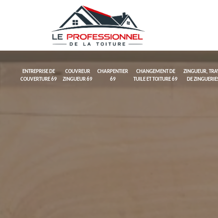
ENTREPRISE DE
COUVREUR
CHARPENTIER
CHANGEMENT DE
ZINGUEUR, TR
COUVERTURE 69
ZINGUEUR 69
69
TUILE ET TOITURE 69
DE ZINGUERIE