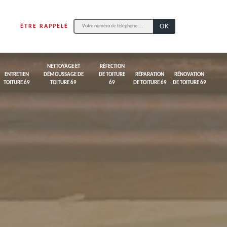
ÊTRE RAPPELÉ
NETTOYAGE ET
RÉFECTION
ENTRETIEN
DÉMOUSSAGE DE
DE TOITURE
RÉPARATION
RÉNOVATION
TOITURE 69
TOITURE 69
69
DE TOITURE 69
DE TOITURE 69