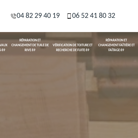
04 82 29 40 19
06 52 41 80 32
RÉPARATION ET
RÉPARATION ET
AVAUX
CHANGEMENT DE TUILE DE
VÉRIFICATION DE TOITURE ET
CHANGEMENT FAÎTIÈRE ET
S 69
RIVE 69
RECHERCHE DE FUITE 69
FAÎTAGE 69