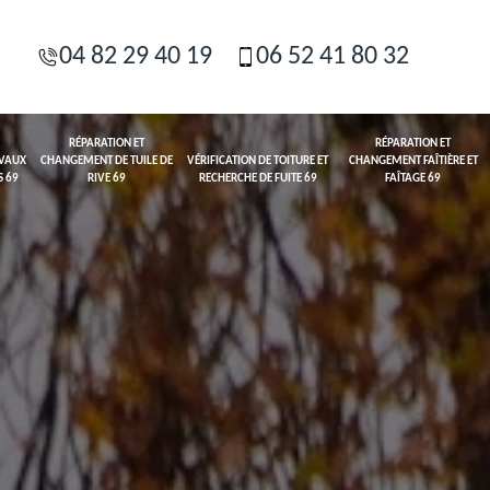
04 82 29 40 19
06 52 41 80 32
RÉPARATION ET
RÉPARATION ET
AVAUX
CHANGEMENT DE TUILE DE
VÉRIFICATION DE TOITURE ET
CHANGEMENT FAÎTIÈRE ET
S 69
RIVE 69
RECHERCHE DE FUITE 69
FAÎTAGE 69