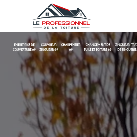
ENTREPRISE DE
COUVREUR
CHARPENTIER
CHANGEMENT DE
ZINGUEUR, TR
COUVERTURE 69
ZINGUEUR 69
69
TUILE ET TOITURE 69
DE ZINGUERIE