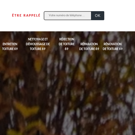
ÊTRE RAPPELÉ
NETTOYAGE ET
RÉFECTION
ENTRETIEN
DÉMOUSSAGE DE
DE TOITURE
RÉPARATION
RÉNOVATION
TOITURE 69
TOITURE 69
69
DE TOITURE 69
DE TOITURE 69