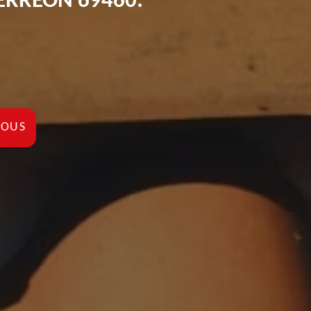
PERREON 69460:
NOUS