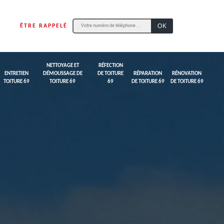
ÊTRE RAPPELÉ
NETTOYAGE ET
RÉFECTION
ENTRETIEN
DÉMOUSSAGE DE
DE TOITURE
RÉPARATION
RÉNOVATION
TOITURE 69
TOITURE 69
69
DE TOITURE 69
DE TOITURE 69