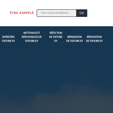
ÊTRE RAPPELÉ
NETTOYAGE ET
RÉFECTION
ENTRETIEN
DÉMOUSSAGE DE
DE TOITURE
RÉPARATION
RÉNOVATION
TOITURE 69
TOITURE 69
69
DE TOITURE 69
DE TOITURE 69