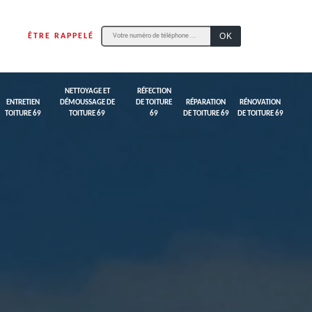
ÊTRE RAPPELÉ
NETTOYAGE ET
RÉFECTION
ENTRETIEN
DÉMOUSSAGE DE
DE TOITURE
RÉPARATION
RÉNOVATION
TOITURE 69
TOITURE 69
69
DE TOITURE 69
DE TOITURE 69