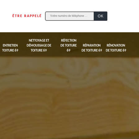
ÊTRE RAPPELÉ
NETTOYAGE ET
RÉFECTION
ENTRETIEN
DÉMOUSSAGE DE
DE TOITURE
RÉPARATION
RÉNOVATION
TOITURE 69
TOITURE 69
69
DE TOITURE 69
DE TOITURE 69