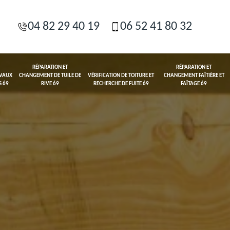
04 82 29 40 19
06 52 41 80 32
RÉPARATION ET
RÉPARATION ET
AVAUX
CHANGEMENT DE TUILE DE
VÉRIFICATION DE TOITURE ET
CHANGEMENT FAÎTIÈRE ET
S 69
RIVE 69
RECHERCHE DE FUITE 69
FAÎTAGE 69