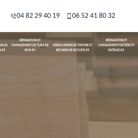
04 82 29 40 19
06 52 41 80 32
RÉPARATION ET
RÉPARATION ET
AVAUX
CHANGEMENT DE TUILE DE
VÉRIFICATION DE TOITURE ET
CHANGEMENT FAÎTIÈRE ET
S 69
RIVE 69
RECHERCHE DE FUITE 69
FAÎTAGE 69