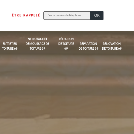
ÊTRE RAPPELÉ
NETTOYAGE ET
RÉFECTION
ENTRETIEN
DÉMOUSSAGE DE
DE TOITURE
RÉPARATION
RÉNOVATION
TOITURE 69
TOITURE 69
69
DE TOITURE 69
DE TOITURE 69