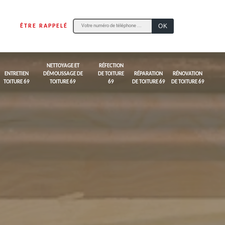
ÊTRE RAPPELÉ
NETTOYAGE ET
RÉFECTION
ENTRETIEN
DÉMOUSSAGE DE
DE TOITURE
RÉPARATION
RÉNOVATION
TOITURE 69
TOITURE 69
69
DE TOITURE 69
DE TOITURE 69