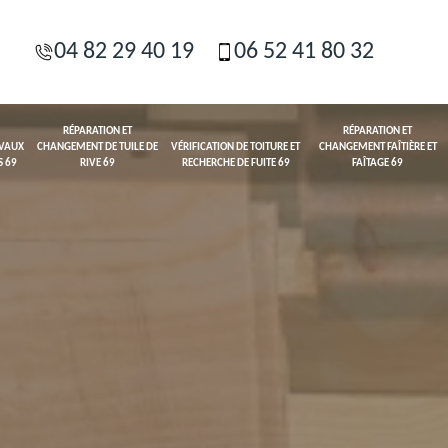
04 82 29 40 19
06 52 41 80 32
RÉPARATION ET
RÉPARATION ET
AVAUX
CHANGEMENT DE TUILE DE
VÉRIFICATION DE TOITURE ET
CHANGEMENT FAÎTIÈRE ET
S 69
RIVE 69
RECHERCHE DE FUITE 69
FAÎTAGE 69