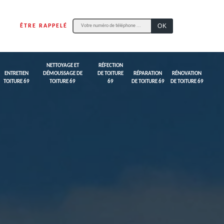
ÊTRE RAPPELÉ
NETTOYAGE ET
RÉFECTION
ENTRETIEN
DÉMOUSSAGE DE
DE TOITURE
RÉPARATION
RÉNOVATION
TOITURE 69
TOITURE 69
69
DE TOITURE 69
DE TOITURE 69