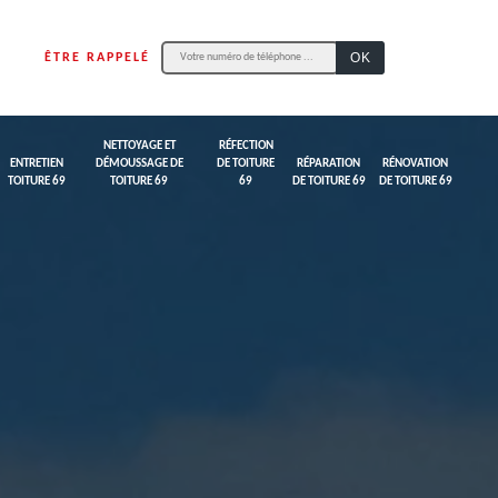
ÊTRE RAPPELÉ
NETTOYAGE ET
RÉFECTION
ENTRETIEN
DÉMOUSSAGE DE
DE TOITURE
RÉPARATION
RÉNOVATION
TOITURE 69
TOITURE 69
69
DE TOITURE 69
DE TOITURE 69